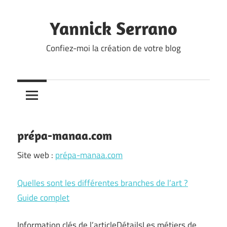
Skip
to
Yannick Serrano
content
Confiez-moi la création de votre blog
prépa-manaa.com
Site web :
prépa-manaa.com
Quelles sont les différentes branches de l’art ?
Guide complet
Information clés de l’articleDétailsLes métiers de